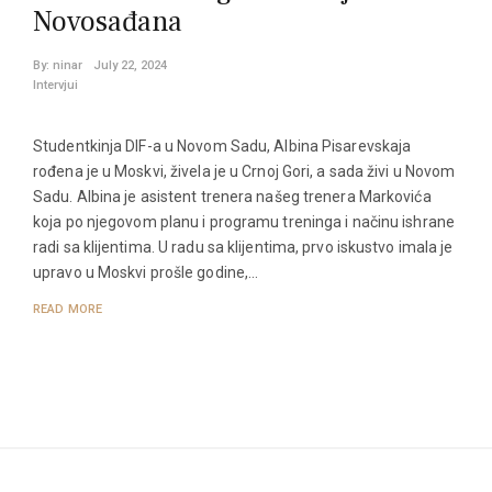
Novosađana
By:
ninar
July 22, 2024
Intervjui
Studentkinja DIF-a u Novom Sadu, Albina Pisarevskaja
rođena je u Moskvi, živela je u Crnoj Gori, a sada živi u Novom
Sadu. Albina je asistent trenera našeg trenera Markovića
koja po njegovom planu i programu treninga i načinu ishrane
radi sa klijentima. U radu sa klijentima, prvo iskustvo imala je
upravo u Moskvi prošle godine,…
READ MORE