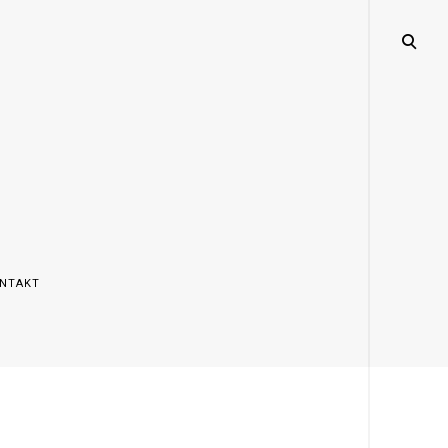
open
search
form
NTAKT