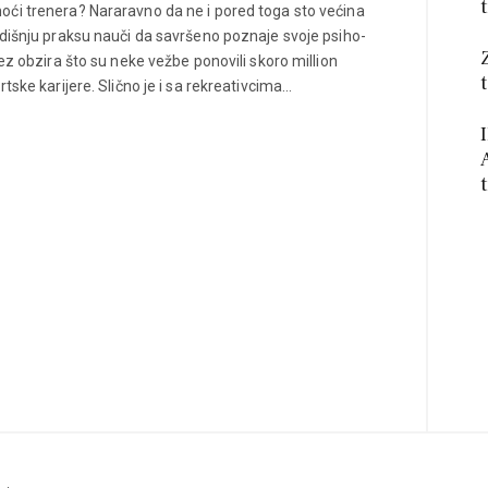
ći trenera? Nararavno da ne i pored toga sto većina
odišnju praksu nauči da savršeno poznaje svoje psiho-
bez obzira što su neke vežbe ponovili skoro million
tske karijere. Slično je i sa rekreativcima…