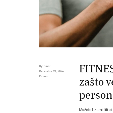
FITNES
By:
ninar
December 23, 2024
Razno
zašto v
person
Možete li zamisliti bi