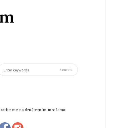
om
earch
or:
Pratite me na društvenim mrežama: