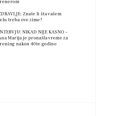
trenerom
ZDRAVLJE: Znate li šta vašem
telu treba ove zime?
INTERVJU: NIKAD NIJE KASNO –
Ana Marija je pronašla vreme za
trening nakon 40te godine