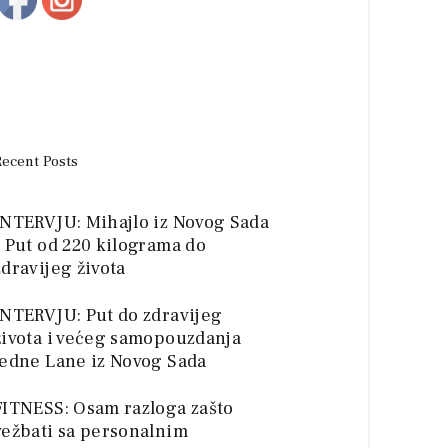
Recent Posts
INTERVJU: Mihajlo iz Novog Sada
– Put od 220 kilograma do
zdravijeg života
INTERVJU: Put do zdravijeg
života i većeg samopouzdanja
jedne Lane iz Novog Sada
FITNESS: Osam razloga zašto
vežbati sa personalnim