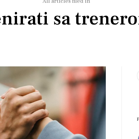
All articles filed in
enirati sa trener
S
f