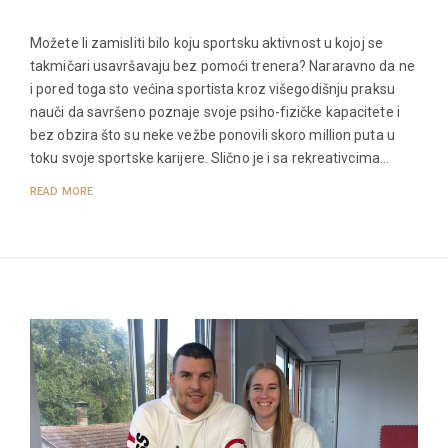
Možete li zamisliti bilo koju sportsku aktivnost u kojoj se
takmičari usavršavaju bez pomoći trenera? Nararavno da ne
i pored toga sto većina sportista kroz višegodišnju praksu
nauči da savršeno poznaje svoje psiho-fizičke kapacitete i
bez obzira što su neke vežbe ponovili skoro million puta u
toku svoje sportske karijere. Slično je i sa rekreativcima…
READ MORE