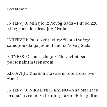
Recent Posts
INTERVJU: Mihajlo iz Novog Sada – Put od 220
kilograma do zdravijeg života
INTERVJU: Put do zdravijeg života i većeg
samopouzdanja jedne Lane iz Novog Sada
FITNESS: Osam razloga zašto vežbati sa
personalnim trenerom
ZDRAVLJE: Znate li šta vašem telu treba ove
zime?
INTERVJU: NIKAD NIJE KASNO – Ana Marija je
pronašla vreme za trening nakon 40te godine