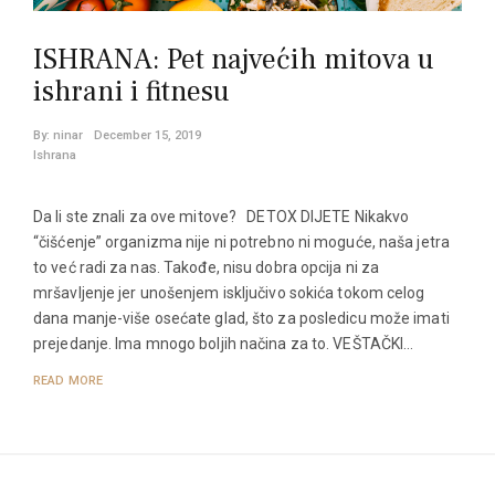
ISHRANA: Pet najvećih mitova u
ishrani i fitnesu
By:
ninar
December 15, 2019
Ishrana
Da li ste znali za ove mitove? DETOX DIJETE Nikakvo
“čišćenje” organizma nije ni potrebno ni moguće, naša jetra
to već radi za nas. Takođe, nisu dobra opcija ni za
mršavljenje jer unošenjem isključivo sokića tokom celog
dana manje-više osećate glad, što za posledicu može imati
prejedanje. Ima mnogo boljih načina za to. VEŠTAČKI…
READ MORE