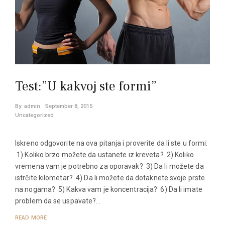
Test:”U kakvoj ste formi”
By:
admin
September 8, 2015
Uncategorized
Iskreno odgovorite na ova pitanja i proverite da li ste u formi:
1) Koliko brzo možete da ustanete iz kreveta? 2) Koliko
vremena vam je potrebno za oporavak? 3) Da li možete da
istrčite kilometar? 4) Da li možete da dotaknete svoje prste
na nogama? 5) Kakva vam je koncentracija? 6) Da li imate
problem da se uspavate?…
READ MORE