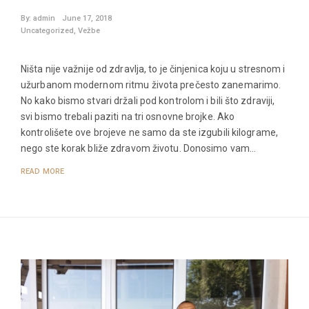
By:
admin
June 17, 2018
Uncategorized
,
Vežbe
Ništa nije važnije od zdravlja, to je činjenica koju u stresnom i
užurbanom modernom ritmu života prečesto zanemarimo.
No kako bismo stvari držali pod kontrolom i bili što zdraviji,
svi bismo trebali paziti na tri osnovne brojke. Ako
kontrolišete ove brojeve ne samo da ste izgubili kilograme,
nego ste korak bliže zdravom životu. Donosimo vam…
READ MORE