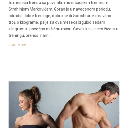
tri meseca trenira sa poznatim novosadskim trenerom
Strahinjom Markovićem. Goran je u navedenom periodu,
odradio dobre treninge, dobro se držao ishrane i pravilno
trošio kilograme, pa je za dva meseca izgubio sedam
kilograma i povećao mišićnu masu. Čovek koji je ceo životu u
treningu, prenosi nam…
READ MORE