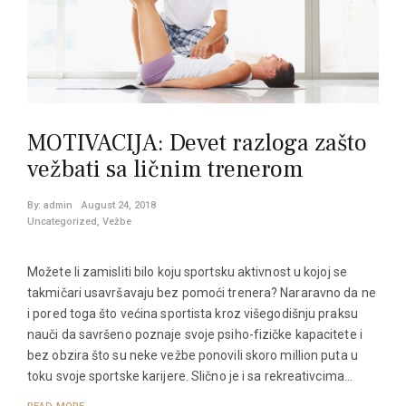
MOTIVACIJA: Devet razloga zašto
vežbati sa ličnim trenerom
By:
admin
August 24, 2018
Uncategorized
,
Vežbe
Možete li zamisliti bilo koju sportsku aktivnost u kojoj se
takmičari usavršavaju bez pomoći trenera? Nararavno da ne
i pored toga što većina sportista kroz višegodišnju praksu
nauči da savršeno poznaje svoje psiho-fizičke kapacitete i
bez obzira što su neke vežbe ponovili skoro million puta u
toku svoje sportske karijere. Slično je i sa rekreativcima…