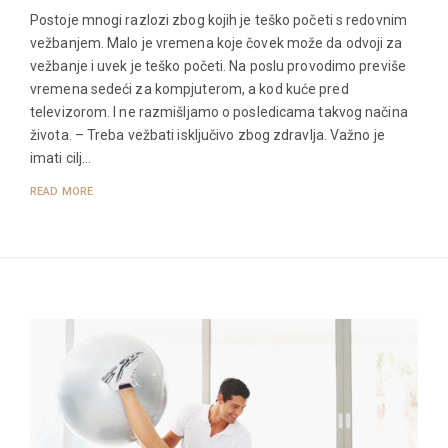
Postoje mnogi razlozi zbog kojih je teško početi s redovnim
vežbanjem. Malo je vremena koje čovek može da odvoji za
vežbanje i uvek je teško početi. Na poslu provodimo previše
vremena sedeći za kompjuterom, a kod kuće pred
televizorom. I ne razmišljamo o posledicama takvog načina
života. – Treba vežbati isključivo zbog zdravlja. Važno je
imati cilj…
READ MORE