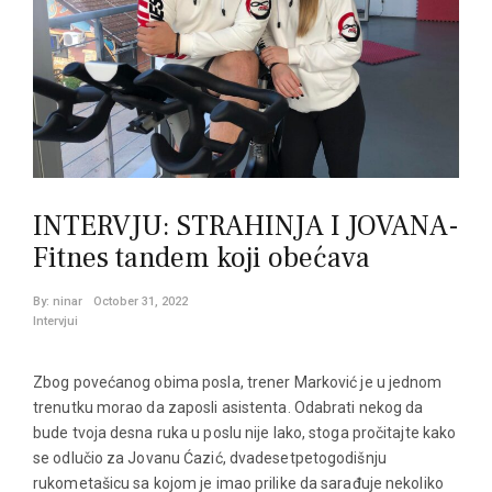
INTERVJU: STRAHINJA I JOVANA-
Fitnes tandem koji obećava
By:
ninar
October 31, 2022
Intervjui
Zbog povećanog obima posla, trener Marković je u jednom
trenutku morao da zaposli asistenta. Odabrati nekog da
bude tvoja desna ruka u poslu nije lako, stoga pročitajte kako
se odlučio za Jovanu Ćazić, dvadesetpetogodišnju
rukometašicu sa kojom je imao prilike da sarađuje nekoliko