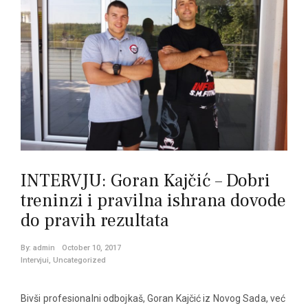
INTERVJU: Goran Kajčić – Dobri
treninzi i pravilna ishrana dovode
do pravih rezultata
By:
admin
October 10, 2017
Intervjui
,
Uncategorized
Bivši profesionalni odbojkaš, Goran Kajčić iz Novog Sada, već