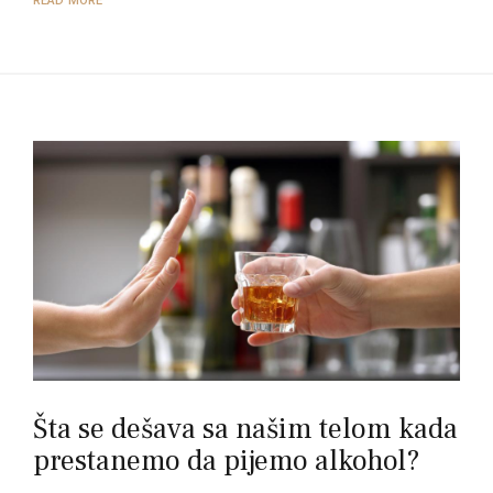
READ MORE
Šta se dešava sa našim telom kada
prestanemo da pijemo alkohol?