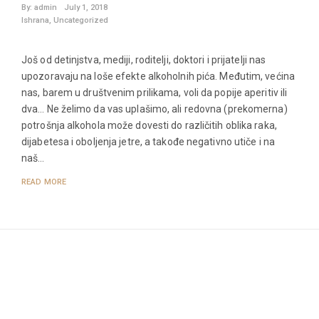
By:
admin
July 1, 2018
Ishrana
,
Uncategorized
Još od detinjstva, mediji, roditelji, doktori i prijatelji nas
upozoravaju na loše efekte alkoholnih pića. Međutim, većina
nas, barem u društvenim prilikama, voli da popije aperitiv ili
dva… Ne želimo da vas uplašimo, ali redovna (prekomerna)
potrošnja alkohola može dovesti do različitih oblika raka,
dijabetesa i oboljenja jetre, a takođe negativno utiče i na
naš…
READ MORE