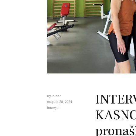
INTER
By:
ninar
August 28, 2024
Intervjui
KASNO 
pronaš