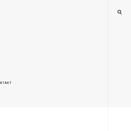
open
search
form
NTAKT