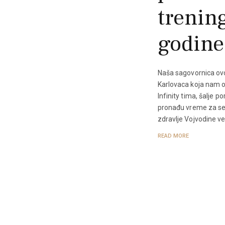
trenin
godine
Naša sagovornica ovo
Karlovaca koja nam o
Infinity tima, šalje 
pronađu vreme za seb
zdravlje Vojvodine ve
READ MORE