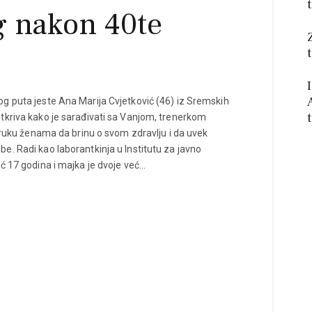
g nakon 40te
g puta jeste Ana Marija Cvjetković (46) iz Sremskih
tkriva kako je sarađivati sa Vanjom, trenerkom
poruku ženama da brinu o svom zdravlju i da uvek
e. Radi kao laborantkinja u Institutu za javno
ć 17 godina i majka je dvoje već…