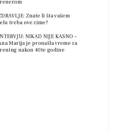
trenerom
ZDRAVLJE: Znate li šta vašem
telu treba ove zime?
INTERVJU: NIKAD NIJE KASNO –
Ana Marija je pronašla vreme za
trening nakon 40te godine