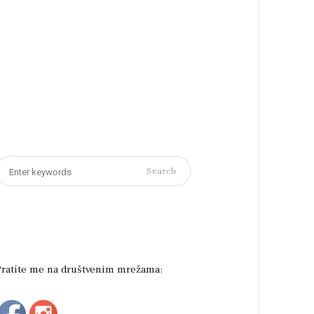
earch
or:
Pratite me na društvenim mrežama: