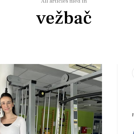
All articles filed in
vežbač
S
f