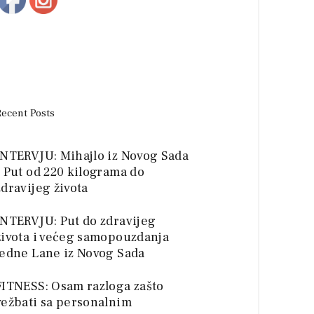
Recent Posts
INTERVJU: Mihajlo iz Novog Sada
– Put od 220 kilograma do
zdravijeg života
INTERVJU: Put do zdravijeg
života i većeg samopouzdanja
jedne Lane iz Novog Sada
FITNESS: Osam razloga zašto
vežbati sa personalnim