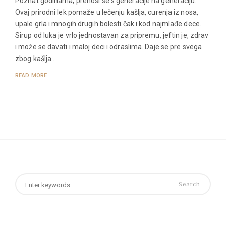
Poznat godinama, prenosi se s generacije na generaciju.
Ovaj prirodni lek pomaže u lečenju kašlja, curenja iz nosa,
upale grla i mnogih drugih bolesti čak i kod najmlađe dece.
Sirup od luka je vrlo jednostavan za pripremu, jeftin je, zdrav
i može se davati i maloj deci i odraslima. Daje se pre svega
zbog kašlja…
READ MORE
Search
for: