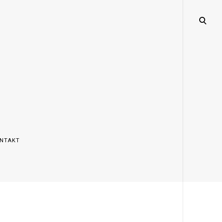
open
search
form
NTAKT