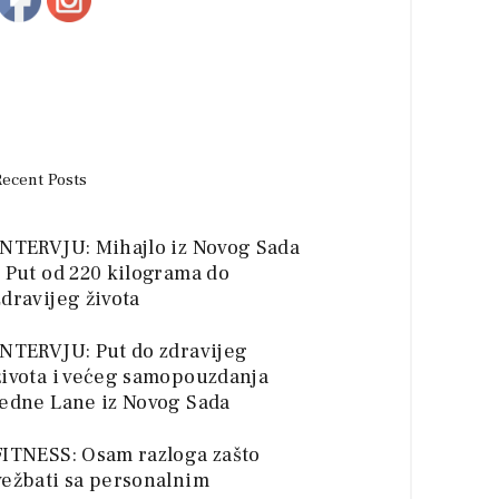
Recent Posts
INTERVJU: Mihajlo iz Novog Sada
– Put od 220 kilograma do
zdravijeg života
INTERVJU: Put do zdravijeg
života i većeg samopouzdanja
jedne Lane iz Novog Sada
FITNESS: Osam razloga zašto
vežbati sa personalnim