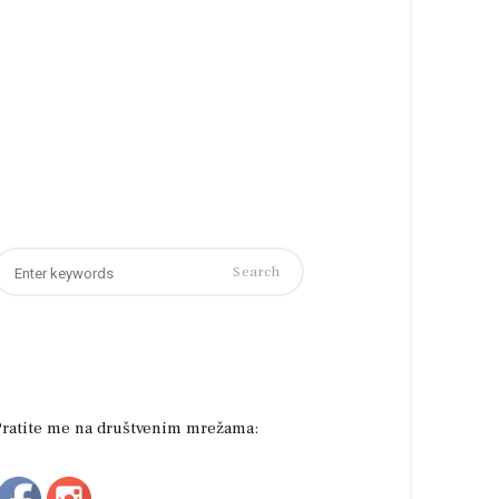
earch
or:
Pratite me na društvenim mrežama: