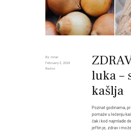
ZDRAVL
By:
ninar
February 5, 2024
Razno
luka – 
kašlja
Poznat godinama, pren
pomaže u lečenju kašl
čak i kod najmlađe de
jeftin je, zdrav i mož