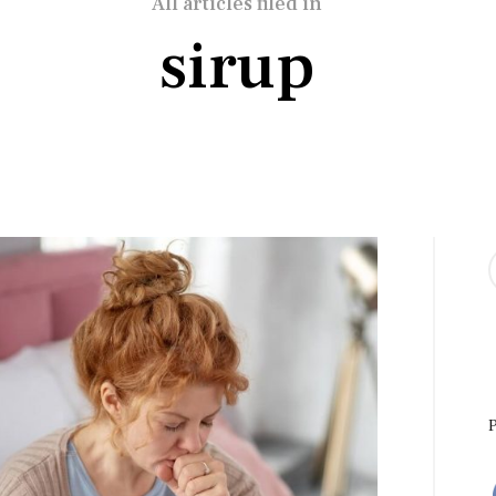
All articles filed in
sirup
S
f