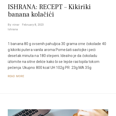
ISHRANA: RECEPT – Kikiriki
banana kolačići
By:
ninar
February 8, 2023
Ishrana
1 banana 80 g ovsenih pahuljica 30 grama crne čokolade 40
g kikiriki putera vanila aroma Pomešati sastojke i peći
desetak minuta na 180 stepeni. Idealno je da čokoladu
izlomite na sitne deliće kako bi se lepše rastopila tokom
pečenja. Ukupno 800 kcal UH 102g PR 23g MA 35g
READ MORE