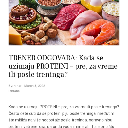
TRENER ODGOVARA: Kada se
uzimaju PROTEINI – pre, za vreme
ili posle treninga?
By:
ninar
March 3, 2022
Ishrana
Kada se uzimaju PROTEINI – pre, za vreme ili posle treninga?
Često ćete čuti da se proteini piju posle treninga, međutim
šta mišiću najviše nedostaje posle treninga, naravno nisu
proteini već energija, pa onda voda i minerali. To je ono što