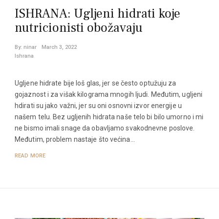
ISHRANA: Ugljeni hidrati koje
nutricionisti obožavaju
By:
ninar
March 3, 2022
Ishrana
Ugljene hidrate bije loš glas, jer se često optužuju za
gojaznost i za višak kilograma mnogih ljudi. Međutim, ugljeni
hdirati su jako važni, jer su oni osnovni izvor energije u
našem telu. Bez ugljenih hidrata naše telo bi bilo umorno i mi
ne bismo imali snage da obavljamo svakodnevne poslove.
Međutim, problem nastaje što većina…
READ MORE