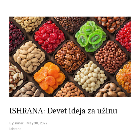
ISHRANA: Devet ideja za užinu
By:
ninar
May 30, 2022
Ishrana