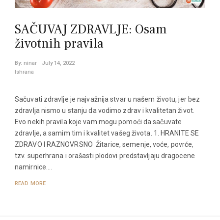
SAČUVAJ ZDRAVLJE: Osam
životnih pravila
By:
ninar
July 14, 2022
Ishrana
Sačuvati zdravlje je najvažnija stvar u našem životu, jer bez
zdravlja nismo u stanju da vodimo zdrav i kvalitetan život.
Evo nekih pravila koje vam mogu pomoći da sačuvate
zdravlje, a samim tim i kvalitet vašeg života. 1. HRANITE SE
ZDRAVO I RAZNOVRSNO Žitarice, semenje, voće, povrće,
tzv. superhrana i orašasti plodovi predstavljaju dragocene
namirnice.…
READ MORE