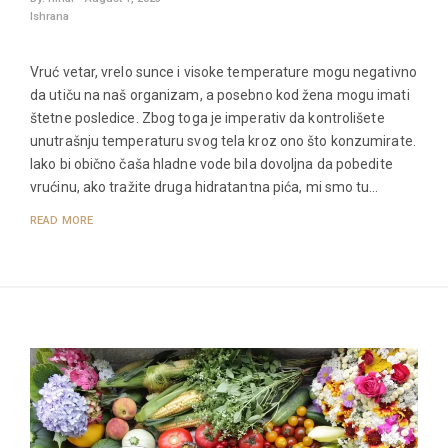
Ishrana
Vruć vetar, vrelo sunce i visoke temperature mogu negativno
da utiču na naš organizam, a posebno kod žena mogu imati
štetne posledice. Zbog toga je imperativ da kontrolišete
unutrašnju temperaturu svog tela kroz ono što konzumirate.
Iako bi obično čaša hladne vode bila dovoljna da pobedite
vrućinu, ako tražite druga hidratantna pića, mi smo tu…
READ MORE