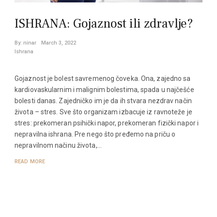
ISHRANA: Gojaznost ili zdravlje?
By:
ninar
March 3, 2022
Ishrana
Gojaznost je bolest savremenog čoveka. Ona, zajedno sa
kardiovaskularnim i malignim bolestima, spada u najčešće
bolesti danas. Zajedničko im je da ih stvara nezdrav način
života – stres. Sve što organizam izbacuje iz ravnoteže je
stres: prekomeran psihički napor, prekomeran fizički napor i
nepravilna ishrana. Pre nego što pređemo na priču o
nepravilnom načinu života,…
READ MORE