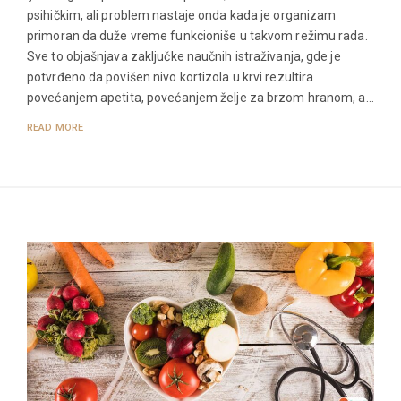
psihičkim, ali problem nastaje onda kada je organizam
primoran da duže vreme funkcioniše u takvom režimu rada.
Sve to objašnjava zaključke naučnih istraživanja, gde je
potvrđeno da povišen nivo kortizola u krvi rezultira
povećanjem apetita, povećanjem želje za brzom hranom, a…
READ MORE