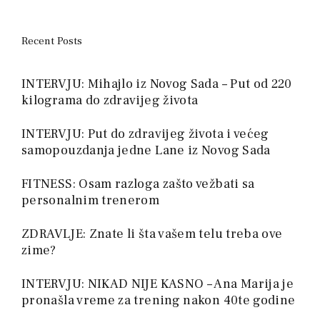
Recent Posts
INTERVJU: Mihajlo iz Novog Sada – Put od 220
kilograma do zdravijeg života
INTERVJU: Put do zdravijeg života i većeg
samopouzdanja jedne Lane iz Novog Sada
FITNESS: Osam razloga zašto vežbati sa
personalnim trenerom
ZDRAVLJE: Znate li šta vašem telu treba ove
zime?
INTERVJU: NIKAD NIJE KASNO – Ana Marija je
pronašla vreme za trening nakon 40te godine