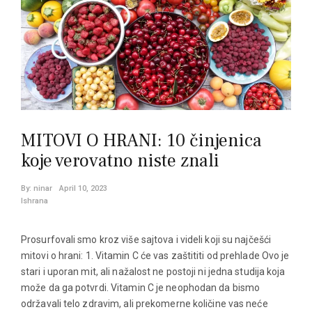
MITOVI O HRANI: 10 činjenica
koje verovatno niste znali
By:
ninar
April 10, 2023
Ishrana
Prosurfovali smo kroz više sajtova i videli koji su najčešći
mitovi o hrani: 1. Vitamin C će vas zaštititi od prehlade Ovo je
stari i uporan mit, ali nažalost ne postoji ni jedna studija koja
može da ga potvrdi. Vitamin C je neophodan da bismo
održavali telo zdravim, ali prekomerne količine vas neće