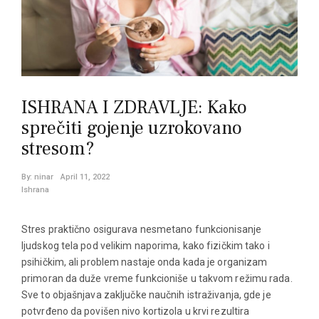
ISHRANA I ZDRAVLJE: Kako
sprečiti gojenje uzrokovano
stresom?
By:
ninar
April 11, 2022
Ishrana
Stres praktično osigurava nesmetano funkcionisanje
ljudskog tela pod velikim naporima, kako fizičkim tako i
psihičkim, ali problem nastaje onda kada je organizam
primoran da duže vreme funkcioniše u takvom režimu rada.
Sve to objašnjava zaključke naučnih istraživanja, gde je
potvrđeno da povišen nivo kortizola u krvi rezultira