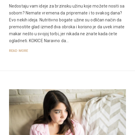
Nedostaju vam ideje za brzinsku užinu koje možete nositi sa
sobom? Nemate vremena da pripremate i to svakog dana?
Evo nekih ideja. Nutritivno bogate užine su odličan način da
premostite glad izmeđ dva obroka i korisno je da uvek imate
makar nešto u svojoj torbi, jer nikada ne znate kada ćete
ogladneti. KOKICE Naravno da…
READ MORE