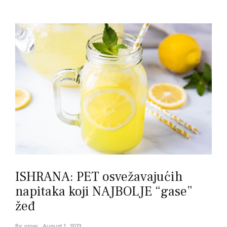
Posts
navigation
ISHRANA: PET osvežavajućih
napitaka koji NAJBOLJE “gase”
žeđ
By:
ninar
August 1, 2023