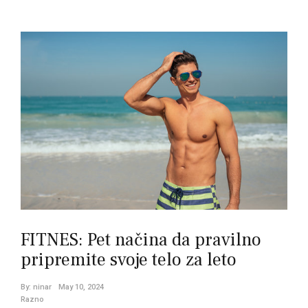
Posts
navigation
FITNES: Pet načina da pravilno
pripremite svoje telo za leto
By:
ninar
May 10, 2024
Razno