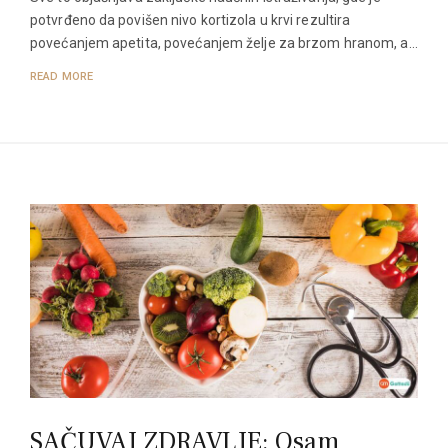
potvrđeno da povišen nivo kortizola u krvi rezultira
povećanjem apetita, povećanjem želje za brzom hranom, a…
READ MORE
SAČUVAJ ZDRAVLJE: Osam