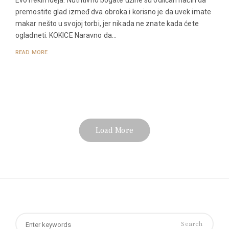
Evo nekih ideja. Nutritivno bogate užine su odličan način da
premostite glad izmeđ dva obroka i korisno je da uvek imate
makar nešto u svojoj torbi, jer nikada ne znate kada ćete
ogladneti. KOKICE Naravno da…
READ MORE
Load More
Search
for: