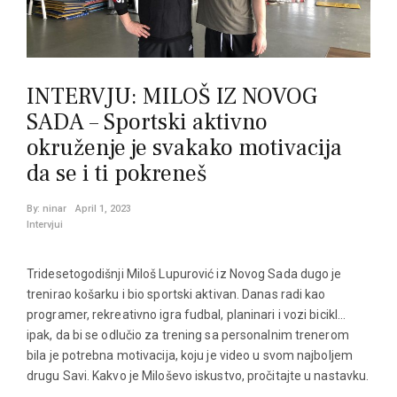
INTERVJU: MILOŠ IZ NOVOG
SADA – Sportski aktivno
okruženje je svakako motivacija
da se i ti pokreneš
By:
ninar
April 1, 2023
Intervjui
Tridesetogodišnji Miloš Lupurović iz Novog Sada dugo je
trenirao košarku i bio sportski aktivan. Danas radi kao
programer, rekreativno igra fudbal, planinari i vozi bicikl…
ipak, da bi se odlučio za trening sa personalnim trenerom
bila je potrebna motivacija, koju je video u svom najboljem
drugu Savi. Kakvo je Miloševo iskustvo, pročitajte u nastavku.
…