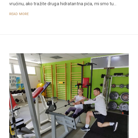
vrućinu, ako tražite druga hidratantna pića, mi smo tu…
READ MORE