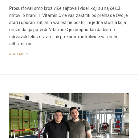
Prosurfovali smo kroz više sajtova i videli koji su najčešći
mitovi o hrani: 1. Vitamin C će vas zaštititi od prehlade Ovo je
stari i uporan mit, ali nažalost ne postoji ni jedna studija koja
može da ga potvrdi. Vitamin C je neophodan da bismo
održavali telo zdravim, ali prekomerne količine vas neće
odbraniti od…
READ MORE