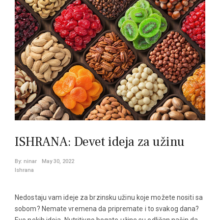
ISHRANA: Devet ideja za užinu
By:
ninar
May 30, 2022
Ishrana
Nedostaju vam ideje za brzinsku užinu koje možete nositi sa
sobom? Nemate vremena da pripremate i to svakog dana?