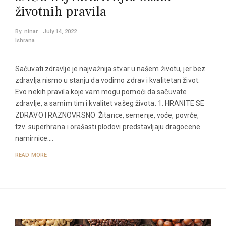
životnih pravila
By:
ninar
July 14, 2022
Ishrana
Sačuvati zdravlje je najvažnija stvar u našem životu, jer bez
zdravlja nismo u stanju da vodimo zdrav i kvalitetan život.
Evo nekih pravila koje vam mogu pomoći da sačuvate
zdravlje, a samim tim i kvalitet vašeg života. 1. HRANITE SE
ZDRAVO I RAZNOVRSNO Žitarice, semenje, voće, povrće,
tzv. superhrana i orašasti plodovi predstavljaju dragocene
namirnice.…
READ MORE