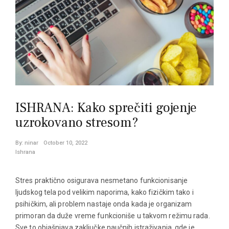
ISHRANA: Kako sprečiti gojenje
uzrokovano stresom?
By:
ninar
October 10, 2022
Ishrana
Stres praktično osigurava nesmetano funkcionisanje
ljudskog tela pod velikim naporima, kako fizičkim tako i
psihičkim, ali problem nastaje onda kada je organizam
primoran da duže vreme funkcioniše u takvom režimu rada.
Sve to objašnjava zaključke naučnih istraživanja, gde je