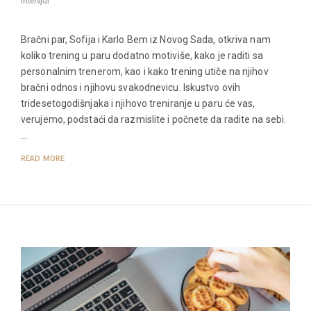
Intervjui
Bračni par, Sofija i Karlo Bem iz Novog Sada, otkriva nam
koliko trening u paru dodatno motiviše, kako je raditi sa
personalnim trenerom, kao i kako trening utiče na njihov
bračni odnos i njihovu svakodnevicu. Iskustvo ovih
tridesetogodišnjaka i njihovo treniranje u paru će vas,
verujemo, podstaći da razmislite i počnete da radite na sebi.
…
READ MORE