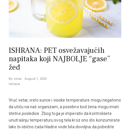
ISHRANA: PET osvežavajućih
napitaka koji NAJBOLJE “gase”
žeđ
By:
ninar
August 1, 2023
Ishrana
Vruć vetar, vrelo sunce i visoke temperature mogu negativno
da utiču na naš organizam, a posebno kod žena mogu imati
štetne posledice. Zbog toga je imperativ da kontrolišete
unutrašnju temperaturu svog tela kroz ono što konzumirate.
Iako bi obično čaša hladne vode bila dovoljna da pobedite