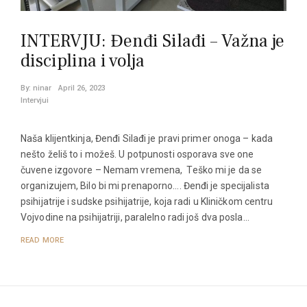
INTERVJU: Đenđi Silađi – Važna je
disciplina i volja
By:
ninar
April 26, 2023
Intervjui
Naša klijentkinja, Đenđi Silađi je pravi primer onoga – kada
nešto želiš to i možeš. U potpunosti osporava sve one
čuvene izgovore – Nemam vremena, Teško mi je da se
organizujem, Bilo bi mi prenaporno…. Đenđi je specijalista
psihijatrije i sudske psihijatrije, koja radi u Kliničkom centru
Vojvodine na psihijatriji, paralelno radi još dva posla…
READ MORE