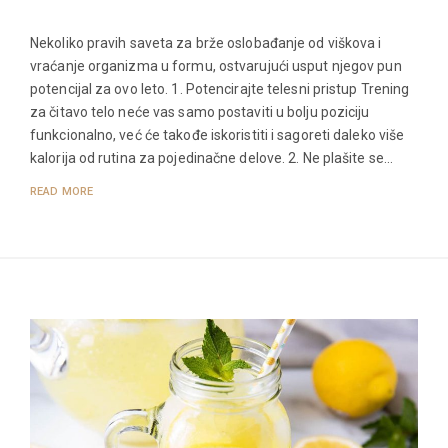
Nekoliko pravih saveta za brže oslobađanje od viškova i
vraćanje organizma u formu, ostvarujući usput njegov pun
potencijal za ovo leto. 1. Potencirajte telesni pristup Trening
za čitavo telo neće vas samo postaviti u bolju poziciju
funkcionalno, već će takođe iskoristiti i sagoreti daleko više
kalorija od rutina za pojedinačne delove. 2. Ne plašite se…
READ MORE