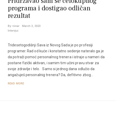
Pridržavao sam se celokupnog
programa i dostigao odličan
rezultat
By:
ninar
March 3, 2023
Intervjui
Tridesetogodišnji Sava iz Novog Sada je po profesiji
programer. Rad od kuće i konstatno sedenje nateralo ga je
da potraži pomoć personalnog trenera i istraje u nameri da
postane fizički aktivan, i samim tim učini pravu stvar za
svoje zdravlje i telo. Samo si jednog dana odlučio da
angažuješ personalnig trenera? Da, defitivno zbog…
READ MORE