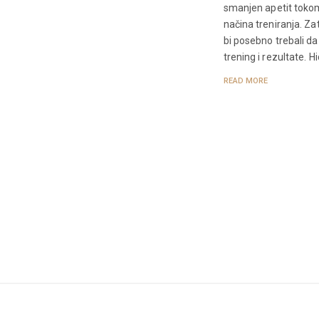
smanjen apetit toko
načina treniranja. Z
bi posebno trebali da
trening i rezultate. 
READ MORE