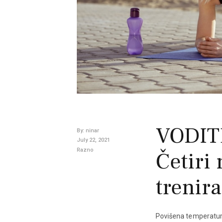
VODIT
By:
ninar
July 22, 2021
Razno
Četiri 
trenira
Povišena temperatura