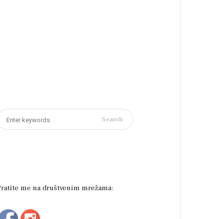
earch
or:
Pratite me na društvenim mrežama: