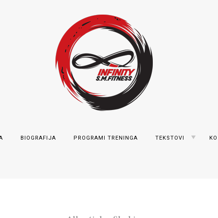
Marković
TOGGLE
A
BIOGRAFIJA
PROGRAMI TRENINGA
TEKSTOVI
KO
CHILD
MENU