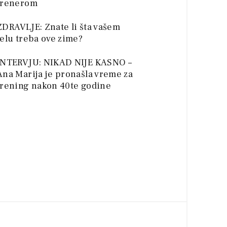
trenerom
ZDRAVLJE: Znate li šta vašem
telu treba ove zime?
INTERVJU: NIKAD NIJE KASNO –
Ana Marija je pronašla vreme za
trening nakon 40te godine