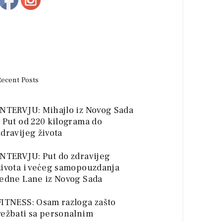
Recent Posts
INTERVJU: Mihajlo iz Novog Sada
– Put od 220 kilograma do
zdravijeg života
INTERVJU: Put do zdravijeg
života i većeg samopouzdanja
jedne Lane iz Novog Sada
FITNESS: Osam razloga zašto
vežbati sa personalnim