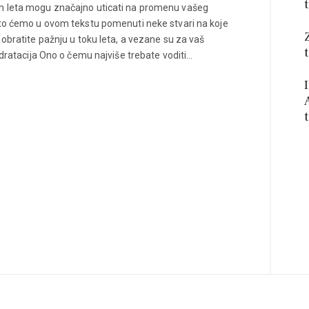
m leta mogu značajno uticati na promenu vašeg
ato ćemo u ovom tekstu pomenuti neke stvari na koje
 obratite pažnju u toku leta, a vezane su za vaš
Hidratacija Ono o čemu najviše trebate voditi…