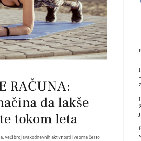
E RAČUNA:
načina da lakše
te tokom leta
, veći broj svakodnevnih aktivnosti i veoma često