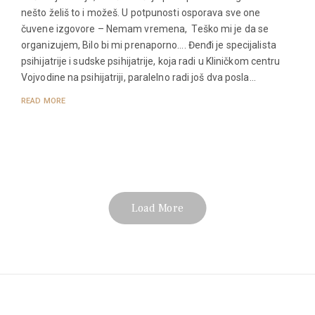
nešto želiš to i možeš. U potpunosti osporava sve one
čuvene izgovore – Nemam vremena, Teško mi je da se
organizujem, Bilo bi mi prenaporno…. Đenđi je specijalista
psihijatrije i sudske psihijatrije, koja radi u Kliničkom centru
Vojvodine na psihijatriji, paralelno radi još dva posla…
READ MORE
Load More