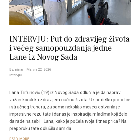
INTERVJU: Put do zdravijeg života
i većeg samopouzdanja jedne
Lane iz Novog Sada
By:
ninar
March 22, 2026
Intervjui
Lana Trifunović (19) iz Novog Sada odlučila je da napravi
važan korak ka zdravijem načinu života. Uz podršku porodice
i stručnog trenera, za samo nekoliko meseci ostvarila je
impresivne rezultate i danas je inspiracija mladima koji žele
da rade na sebi. Lana, kako je počela tvoja fitnes priča? Na
preporuku tate odlučila sam da…
READ MORE