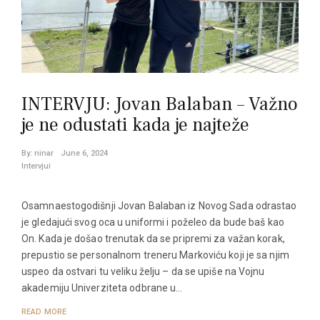
INTERVJU: Jovan Balaban – Važno
je ne odustati kada je najteže
By:
ninar
June 6, 2024
Intervjui
Osamnaestogodišnji Jovan Balaban iz Novog Sada odrastao
je gledajući svog oca u uniformi i poželeo da bude baš kao
On. Kada je došao trenutak da se pripremi za važan korak,
prepustio se personalnom treneru Markoviću koji je sa njim
uspeo da ostvari tu veliku želju – da se upiše na Vojnu
akademiju Univerziteta odbrane u…
READ MORE