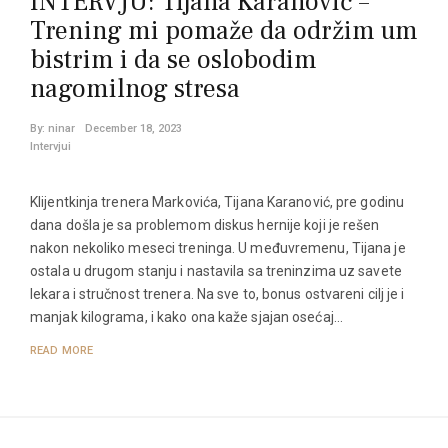
INTERVJU: Tijana Karanović –
Trening mi pomaže da održim um
bistrim i da se oslobodim
nagomilnog stresa
By:
ninar
December 18, 2023
Intervjui
Klijentkinja trenera Markovića, Tijana Karanović, pre godinu
dana došla je sa problemom diskus hernije koji je rešen
nakon nekoliko meseci treninga. U međuvremenu, Tijana je
ostala u drugom stanju i nastavila sa treninzima uz savete
lekara i stručnost trenera. Na sve to, bonus ostvareni cilj je i
manjak kilograma, i kako ona kaže sjajan osećaj…
READ MORE