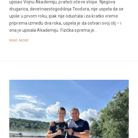
upisao Vojnu Akademiju, prateći očeve stope. Njegova
drugarica, devetnaestogodišnja Teodora, nije uspela da se
upiše u prvom roku, ipak nije odustala i za kratko vreme
priprema između dva roka, uspela je da ostvari svoj cilj – i
ona je upisala Akademiju. Fizička sprema je…
READ MORE