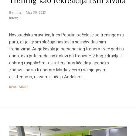
Trening kao rekreacija i stil života
By:
ninar
May 30, 2023
Intervjui
Novosadska pravnica, Ines Papulin počela je sa treningom u
paru, ali je igrom slučaja nastavila sa individualnim
treninzima. Angažovala je personalnog trenera i već godinu
dana, dva puta nedeljno dolazi na treninge. Zbog zdravlja. I
dobrog raspoloženja. U intervjuu ističe da je jednako
zadovoljna sa trenerom Markovićem i sa njegovim
asistentima, u ovom slučaju Anđelom.…
READ MORE