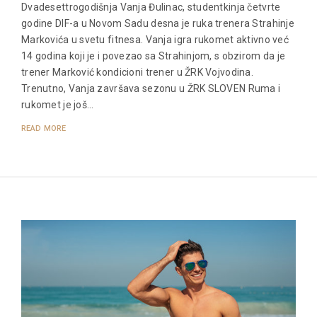
Dvadesettrogodišnja Vanja Đulinac, studentkinja četvrte
godine DIF-a u Novom Sadu desna je ruka trenera Strahinje
Markovića u svetu fitnesa. Vanja igra rukomet aktivno već
14 godina koji je i povezao sa Strahinjom, s obzirom da je
trener Marković kondicioni trener u ŽRK Vojvodina.
Trenutno, Vanja završava sezonu u ŽRK SLOVEN Ruma i
rukomet je još…
READ MORE