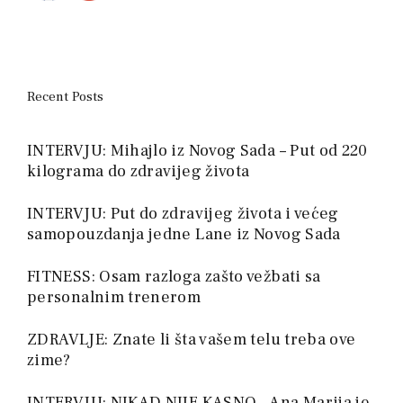
Recent Posts
INTERVJU: Mihajlo iz Novog Sada – Put od 220
kilograma do zdravijeg života
INTERVJU: Put do zdravijeg života i većeg
samopouzdanja jedne Lane iz Novog Sada
FITNESS: Osam razloga zašto vežbati sa
personalnim trenerom
ZDRAVLJE: Znate li šta vašem telu treba ove
zime?
INTERVJU: NIKAD NIJE KASNO – Ana Marija je