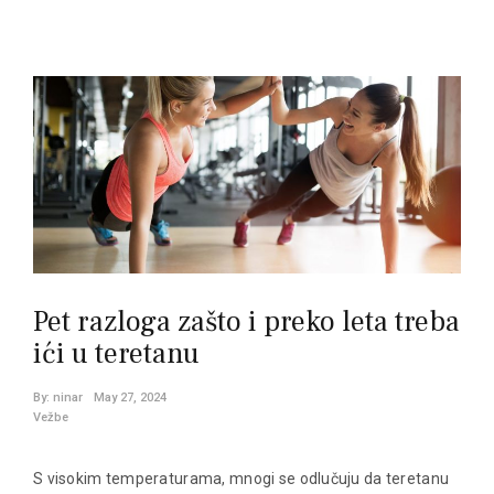
Posts
navigation
Pet razloga zašto i preko leta treba
ići u teretanu
By:
ninar
May 27, 2024
Vežbe
S visokim temperaturama, mnogi se odlučuju da teretanu