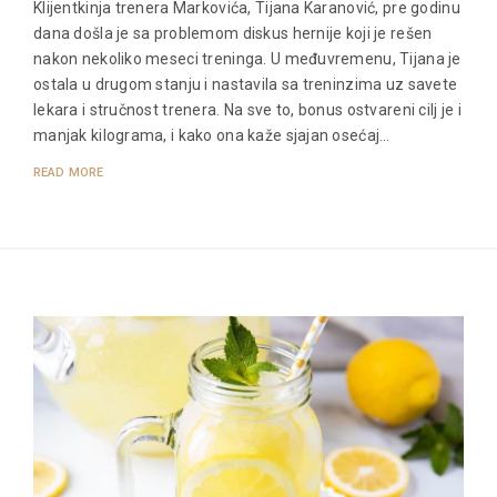
Klijentkinja trenera Markovića, Tijana Karanović, pre godinu
dana došla je sa problemom diskus hernije koji je rešen
nakon nekoliko meseci treninga. U međuvremenu, Tijana je
ostala u drugom stanju i nastavila sa treninzima uz savete
lekara i stručnost trenera. Na sve to, bonus ostvareni cilj je i
manjak kilograma, i kako ona kaže sjajan osećaj…
READ MORE