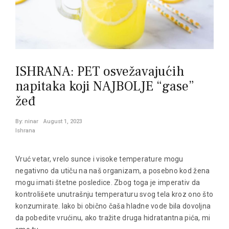
ISHRANA: PET osvežavajućih
napitaka koji NAJBOLJE “gase”
žeđ
By:
ninar
August 1, 2023
Ishrana
Vruć vetar, vrelo sunce i visoke temperature mogu
negativno da utiču na naš organizam, a posebno kod žena
mogu imati štetne posledice. Zbog toga je imperativ da
kontrolišete unutrašnju temperaturu svog tela kroz ono što
konzumirate. Iako bi obično čaša hladne vode bila dovoljna
da pobedite vrućinu, ako tražite druga hidratantna pića, mi