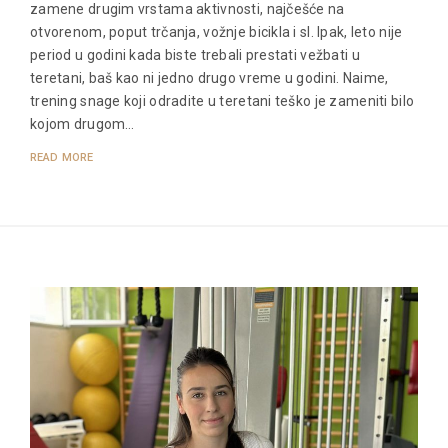
zamene drugim vrstama aktivnosti, najčešće na
otvorenom, poput trčanja, vožnje bicikla i sl. Ipak, leto nije
period u godini kada biste trebali prestati vežbati u
teretani, baš kao ni jedno drugo vreme u godini. Naime,
trening snage koji odradite u teretani teško je zameniti bilo
kojom drugom…
READ MORE