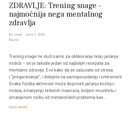
ZDRAVLJE: Trening snage –
najmoćnija nega mentalnog
zdravlja
By:
ninar
June 1, 2023
Razno
Trening snage ne služi samo za oblikovanje tela i jačanje
mišića – on je takođe jedan od najboljih recepata za
mentalno zdravlje. Evo kako da se sačuvate od stresa
i “pregorevanja”, i dobijete na samopouzdanju i smirenosti.
Svaka fizička aktivnost može doprineti jačanju kostiju i
mišića, smanjenju telesnih masnoća, boljem imunitetu i
smanjenom riziku od metaboličkih problema kao…
READ MORE