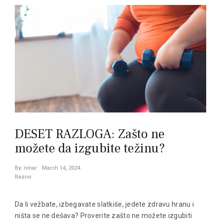
DESET RAZLOGA: Zašto ne
možete da izgubite težinu?
By:
ninar
March 14, 2024
Razno
Da li vežbate, izbegavate slatkiše, jedete zdravu hranu i
ništa se ne dešava? Proverite zašto ne možete izgubiti