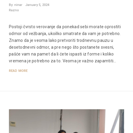
By:
ninar
January 5, 2024
Razno
Postoji čvrsto verovanje da ponekad sebi morate oprostiti
odmor od vežbanja, ukoilko smatrate da vam je potrebno.
Znamo da je veoma lako pretvoriti trodnevnu pauzu u
desetodnevni odmor, a pre nego što postanete svesni,
pašće vam na pamet da li ćete ispasti iz forme i koliko
vremena je potrebno za to. Veoma je važno zapamtiti…
READ MORE