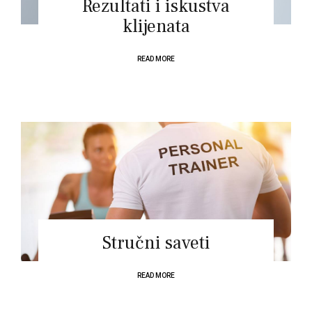
Rezultati i iskustva
klijenata
READ MORE
Stručni saveti
READ MORE