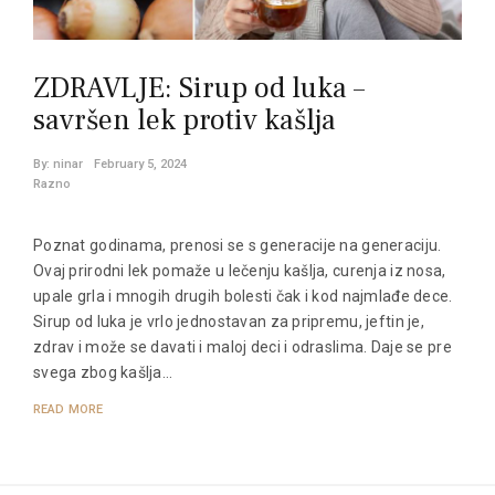
ZDRAVLJE: Sirup od luka –
savršen lek protiv kašlja
By:
ninar
February 5, 2024
Razno
Poznat godinama, prenosi se s generacije na generaciju.
Ovaj prirodni lek pomaže u lečenju kašlja, curenja iz nosa,
upale grla i mnogih drugih bolesti čak i kod najmlađe dece.
Sirup od luka je vrlo jednostavan za pripremu, jeftin je,
zdrav i može se davati i maloj deci i odraslima. Daje se pre
svega zbog kašlja…
READ MORE