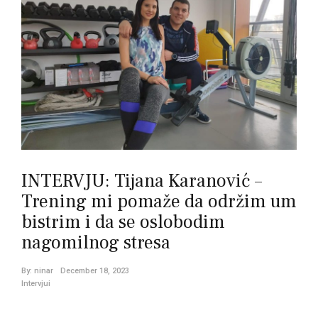
INTERVJU: Tijana Karanović –
Trening mi pomaže da održim um
bistrim i da se oslobodim
nagomilnog stresa
By:
ninar
December 18, 2023
Intervjui