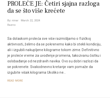
PROLEĆE JE: Četiri sjajna razloga
da se što više krećete
By:
ninar
March 22, 2024
Razno
Sa dolaskom proleća sve više razmišljamo o fizičkoj
aktivnosti, želimo da se pokrenemo kako bi stekli kondiciju,
ali i izgubili nakupljene kilograme tokom zime. Definitivno
je proleće vreme za uvođenje promena, takozvanu čistku i
oslobađanje od nezdravih navika. Ovo su dobri razlozi da
se pokrenete. Svakodnevno kretanje vam pomaže da
izgubite višak kilograma Ukoliko ne…
READ MORE