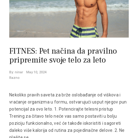
FITNES: Pet načina da pravilno
pripremite svoje telo za leto
By:
ninar
May 10, 2024
Razno
Nekoliko pravih saveta za brže oslobađanje od viškova i
vraćanje organizma u formu, ostvarujući usput njegov pun
potencijal za ovo leto. 1. Potencirajte telesni pristup
Trening za čitavo telo neće vas samo postaviti u bolju
poziciju funkcionalno, već će takođe iskoristiti i sagoreti
daleko više kalorija od rutina za pojedinačne delove. 2. Ne
plašite se…