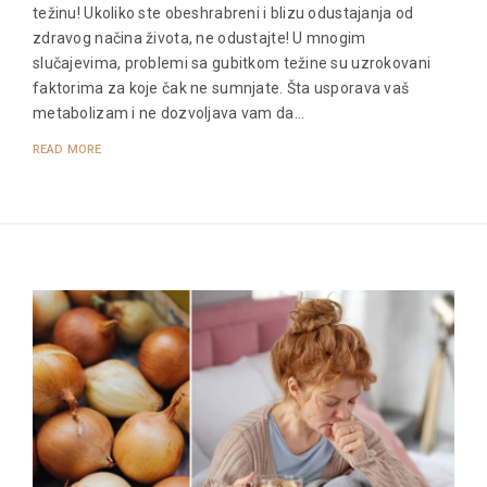
težinu! Ukoliko ste obeshrabreni i blizu odustajanja od
zdravog načina života, ne odustajte! U mnogim
slučajevima, problemi sa gubitkom težine su uzrokovani
faktorima za koje čak ne sumnjate. Šta usporava vaš
metabolizam i ne dozvoljava vam da…
READ MORE